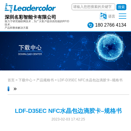
搜索
深圳名彩智能卡有限公司
语言
致力于研究物联网技术，为广大客户提供高性能的RFID
180 2766 4134
技术、
产品和整体解决方案
首页
>
下载中心
>
产品规格书
>
LDF-D35EC NFC水晶包边滴胶卡–规格书
»
LDF-D35EC NFC水晶包边滴胶卡–规格书
2023-02-03 17:42:25