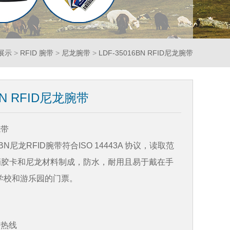
展示
>
RFID 腕带
>
尼龙腕带
>
LDF-35016BN RFID尼龙腕带
6BN RFID尼龙腕带
腕带
16BN尼龙RFID腕带符合ISO 14443A 协议，读取范
由滴胶卡和尼龙材料制成，防水，耐用且易于戴在手
学校和游乐园的门票。
务热线