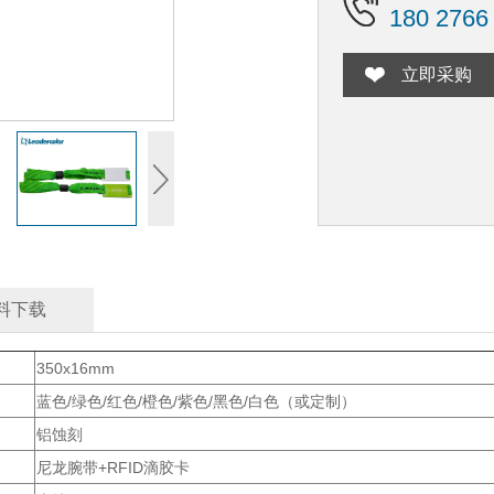
180 2766
立即采购
料下载
350x16mm
蓝色/绿色/红色/橙色/紫色/黑色/白色（或定制）
铝蚀刻
尼龙腕带+RFID滴胶卡