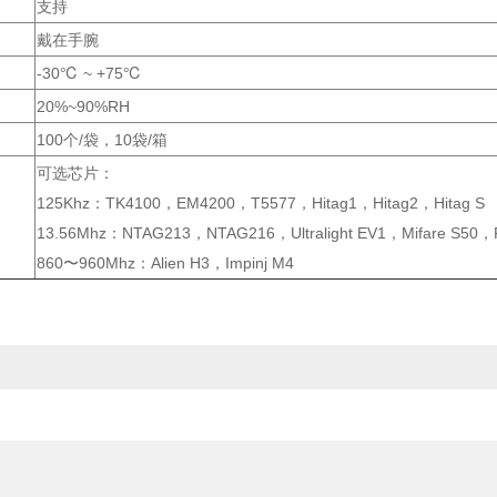
支持
戴在手腕
-30℃ ~ +75℃
20%~90%RH
100个/袋，10袋/箱
可选芯片：
125Khz：TK4100，EM4200，T5577，Hitag1，Hitag2，Hitag S
13.56Mhz：NTAG213，NTAG216，Ultralight EV1，Mifare S5
860〜960Mhz：Alien H3，Impinj M4