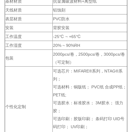
基材材质
抗金属吸波材料+离型纸
天线材质
铝蚀刻
表层材质
PVC防水
安装
背胶安装
工作温度
-25℃ ~ +65℃
工作湿度
20% ~ 90%RH
2000pcs/卷，2500pcs/卷，3000pcs/卷
包装
（可定制）
可选芯片：MIFARE®系列，NTAG®系
列；
可选材料：铜版纸； PVC纸 合成PP纸；
PET纸;
可选胶水：标准胶水； 3M胶水； 强力
个性化定制
胶；
可选印刷：胶版印刷； 条码打印 UID号
码打印； UV印刷；