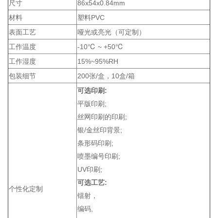
尺寸
86x54x0.84mm
材料
塑料PVC
表面工艺
哑光或亮光（可定制）
工作温度
-10℃ ~ +50℃
工作湿度
15%~95%RH
包装细节
200张/盒，10盒/箱
可选印刷:
平版印刷;
丝网印刷的印刷;
银/金丝印背景;
条形码印刷;
喷墨编号印刷;
UV印刷;
可选工艺:
个性化定制
镭射，
编码,