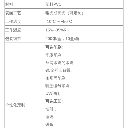
材料
塑料PVC
表面工艺
哑光或亮光（可定制）
工作温度
-10℃ ~ +50℃
工作湿度
15%~95%RH
包装细节
200张/盒，10盒/箱
可选印刷:
平版印刷;
丝网印刷的印刷;
银/金丝印背景;
条形码印刷;
喷墨编号印刷;
UV印刷;
可选工艺:
个性化定制
镭射，
编码,
磁条,