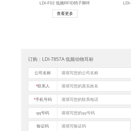
LDI-F02 低频RFID鸽子脚环
LD
查看更多
订购：LDI-7857A 低频动物耳标
公司名称
*
联系人
*
手机号码
qq号码
验证码