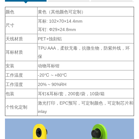
颜色
黄色（其他颜色可定制）
耳标: 102×70×14.4mm
尺寸
耳钉: Φ29×24.8mm
天线材质
PET+蚀刻铝
TPU AAA，柔软无毒，抗微生物，防紫外线，环
耳标材质
保
安装
动物耳标钳
工作温度
-20℃ ~ +80℃
工作湿度
20% ~ 90%RH
包装
耳钉&耳标/套，200套/袋，10袋/箱
激光打印，EPC预写，可定制颜色，可定制芯片和
个性化定制
inlay