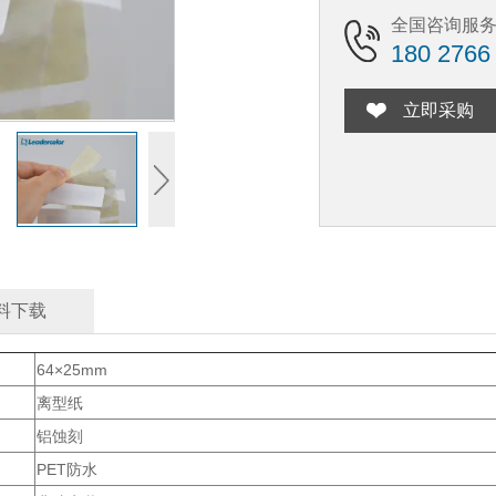
全国咨询服
180 2766
立即采购
料下载
64×25
mm
离型纸
铝蚀刻
PET防水