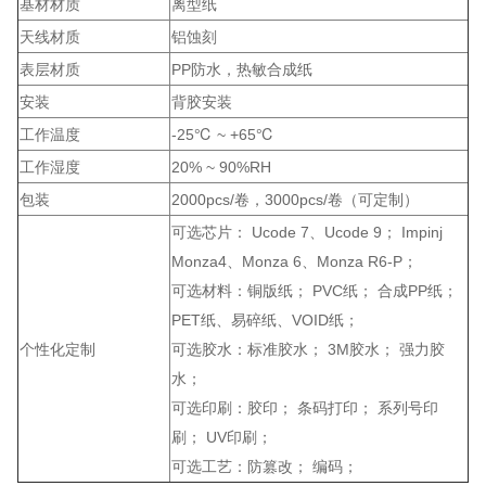
基材材质
离型纸
天线材质
铝蚀刻
表层材质
PP防水，热敏合成纸
安装
背胶安装
工作温度
-25℃ ~ +65℃
工作湿度
20% ~ 90%RH
包装
2000pcs/卷，3000pcs/卷（可定制）
可选芯片： Ucode 7、Ucode 9； Impinj
Monza4、Monza 6、Monza R6-P；
可选材料：铜版纸； PVC纸； 合成PP纸；
PET纸、易碎纸、VOID纸；
个性化定制
可选胶水：标准胶水； 3M胶水； 强力胶
水；
可选印刷：胶印； 条码打印； 系列号印
刷； UV印刷；
可选工艺：防篡改； 编码；