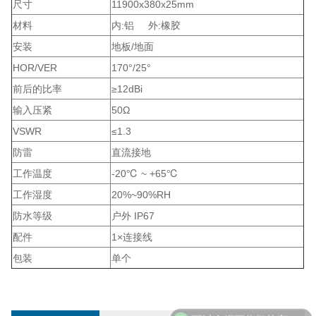
尺寸
11900x380x25mm
材料
内:铝 外:橡胶
安装
地板/地面
HOR/VER
170°/25°
前后的比率
≥12dBi
输入压紧
50Ω
VSWR
≤1.3
防雷
直流接地
工作温度
-20℃ ~ +65℃
工作湿度
20%~90%RH
防水等级
户外 IP67
配件
1×连接线
包装
单个
可以介绍下你们的产品么？