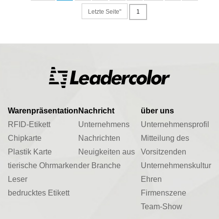
Letzte Seite"
Warenpräsentation
Nachricht
über uns
RFID-Etikett
Unternehmens
Unternehmensprofil
Chipkarte
Nachrichten
Mitteilung des
Plastik Karte
Neuigkeiten aus
Vorsitzenden
tierische Ohrmarken
der Branche
Unternehmenskultur
Leser
Ehren
bedrucktes Etikett
Firmenszene
Team-Show