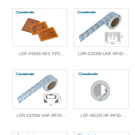
Etiketten
LDF-F6045 NFC FPC
LDR-5333W UHF-RFID-
Trockeneinlage
Einlage für den Nassbereich
(FM13UF0051E)
LDR-5333W UHF-RFID-
LDF-ND25I HF-RFID-
Inlay für den Nassbereich
Trockeneinlage
(KX2005X-S)