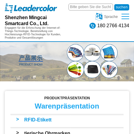
suchen
Shenzhen Mingcai
Sprache
Smartcard Co., Ltd.
180 2766 4134
Engagiert für die Erforschung der Internet-of-
Things-Technologie, Bereitstellung von
Hochleistungs-RFID-Technologie für Kunden,
Produkte und Gesamtlösungen
PRODUKTPRÄSENTATION
Warenpräsentation
>
RFID-Etikett
>
tierische Ohrmarken