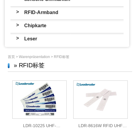
>
RFID-Armband
>
Chipkarte
>
Leser
首页
>
Warenpräsentation
>
RFID标签
» RFID标签
LDR-10225 UHF-
LDR-8616W RFID UHF
Windschutzetikett
Waschbare gewebte