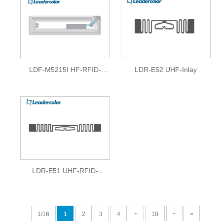
LDF-M5215I HF-RFID-
LDR-E52 UHF-Inlay
Trockeneinlage
LDR-E51 UHF-RFID-
Trockeneinlage
1/16
1
2
3
4
~
10
~
>