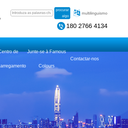
procurar
multilinguismo
algo
e
180 2766 4134
Centro de
Junte-se à Famous
Contactar-nos
carregamento
Colours