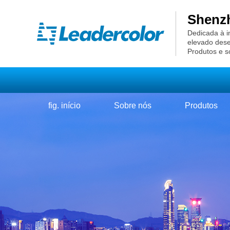
Shenzh
Dedicada à i
elevado des
Produtos e s
fig. início
Sobre nós
Produtos