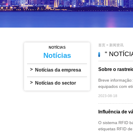
首页
>
新闻资讯
NOTÍCIAS
" NOTÍCI
Notícias
>
Sobre o rastre
Notícias da empresa
Breve informação: 
>
Notícias do sector
equipados com eti
2023-08-18
Influência de vá
O sistema RFID bá
etiquetas RFID de l