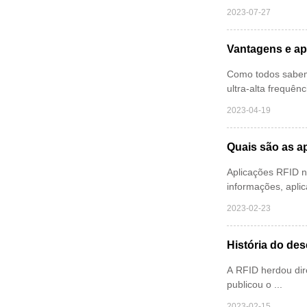
2023-07-27
Vantagens e ap
Como todos sabemo
ultra-alta frequên
2023-04-19
Quais são as a
Aplicações RFID n
informações, aplic
2023-02-23
História do de
A RFID herdou dir
publicou o ...
2023-02-15