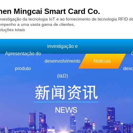
en Mingcai Smart Card Co.
nvestigação da tecnologia IoT e ao fornecimento de tecnologia RFID d
empenho a uma vasta gama de clientes,
oluções totais
investigação e
Apresentação do
desenvolvimento
Notícias
produto
des
(I&D)