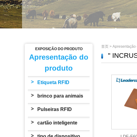
首页
>
Apresentação 
EXPOSIÇÃO DO PRODUTO
" INCRU
Apresentação do
produto
>
Etiqueta RFID
>
brinco para animais
>
Pulseiras RFID
>
cartão inteligente
>
tipo de dispositivo
LDF-F60