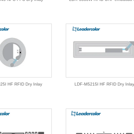
húmido (FM13UF0051E)
5I HF RFID Dry Inlay
LDF-M5215I HF RFID Dry Inla