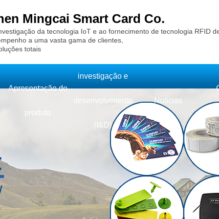
en Mingcai Smart Card Co.
nvestigação da tecnologia IoT e ao fornecimento de tecnologia RFID d
empenho a uma vasta gama de clientes,
oluções totais
investigação e
Apresentação do
desenvolvimento
Notícias
produto
des
(I&D)