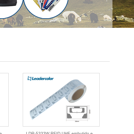
 em
LDR-5333W RFID UHF embutido em