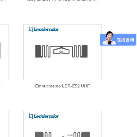
húmido (KX2005X-S)
y
Embutimento LDR-E52 UHF