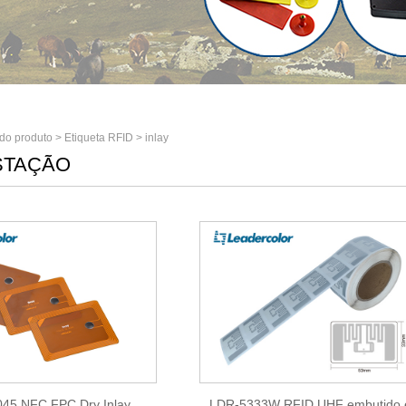
do produto
>
Etiqueta RFID
>
inlay
STAÇÃO
45 NFC FPC Dry Inlay
LDR-5333W RFID UHF embutido