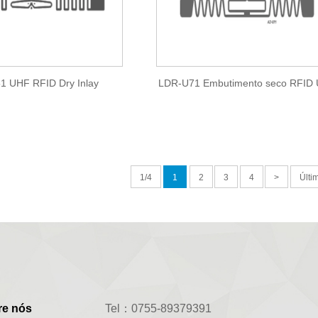
1 UHF RFID Dry Inlay
LDR-U71 Embutimento seco RFID
1/4
1
2
3
4
>
Últi
re nós
Tel：0755-89379391