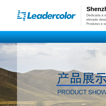
Shenzh
Dedicada à i
elevado des
Produtos e s
fig. início
Sobre nós
Produtos