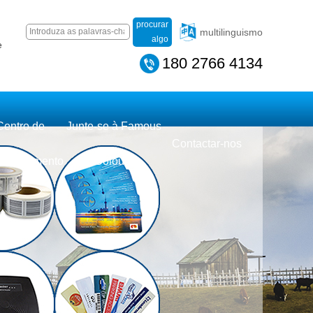
procurar
multilinguismo
algo
e
180 2766 4134
Centro de
Junte-se à Famous
Contactar-nos
carregamento
Colours